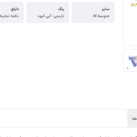
سایز
رنگ
دارای
متوسط M
نارنجی- آبی کبود
دکمه تخلیه
ها