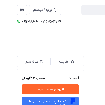
ورود / ثبت‌نام
09120986090 - 07154503736
مقایسه
علاقه‌مندی
250,000
قیمت:
تومان
افزودن به سبدخرید
4 قسط ماهانه 62,500 تومانی با
دیجی ‌پی!