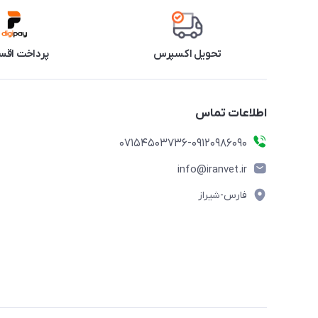
تحویل اکسپرس
پرداخت اقس
اطلاعات تماس
07154503736-09120986090
info@iranvet.ir
فارس-شیراز