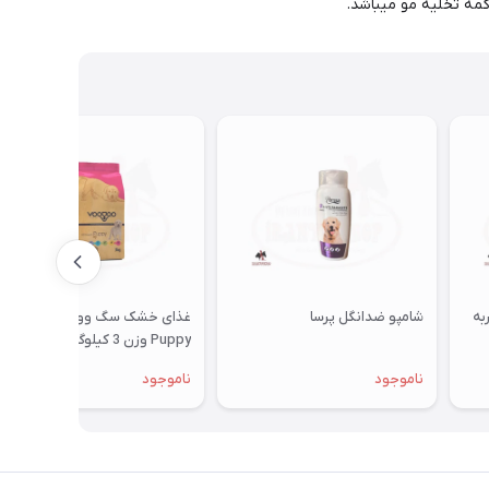
کمه تخلیه مو میباشد.
به
شامپو ضدانگل پرسا
غذای خشک سگ وودو مدل
Puppy وزن 3 کیلوگرم
ناموجود
ناموجود