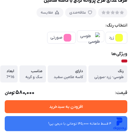
ظرف غذای طرح پروانه ترنج با کاسه ملامین
علاقه‌مندی
مقایسه
انتخاب رنگ:
طوسی
زرد
صورتی
ویژگی‌ها
رنگ
دارای
مناسب
ابعاد
طوسی- زرد-صورتی
کاسه ملامین سفید
سگ و گربه
16*7
580,000
قیمت:
تومان
افزودن به سبدخرید
4 قسط ماهانه 145,000 تومانی با دیجی ‌پی!