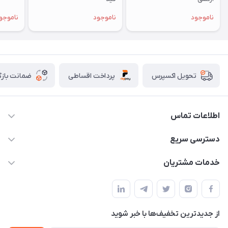
ناموجود
ناموجود
ناموجو
پرداخت اقساطی
ضمانت بازگ
تحویل اکسپرس
اطلاعات تماس
07154503736-09120986090
دسترسی سریع
info@iranvet.ir
حساب کاربری
خدمات مشتریان
فارس-شیراز
مجله فروشگاه
قوانین و مقررات
درباره ما
حفظ حریم شخصی
تماس با ما
از جدید‌ترین تخفیف‌ها با‌ خبر شوید
سوالات متداول