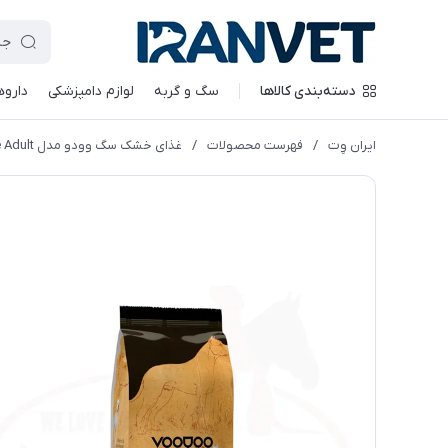
دسته‌بندی کالاها
سگ و گربه
لوازم دامپزشکی
داروه
ایران وِت
/
فهرست محصولات
/
غذای خشک سگ وودو مدل Large Adult وزن 3کیلوگرم