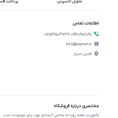
تحویل اکسپرس
پرداخت اقس
اطلاعات تماس
07154503736-09120986090
info@iranvet.ir
فارس-شیراز
مختصری درباره فروشگاه
مأموریت همه روزه ما ساختن آینده‌ای بهتر برای موجودات است . ح