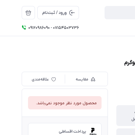
ورود / ثبت‌نام
09120986090 - 07154503736
مقایسه
علاقه‌مندی
محصول مورد نظر موجود نمی‌باشد.
ل
پرداخت اقساطی