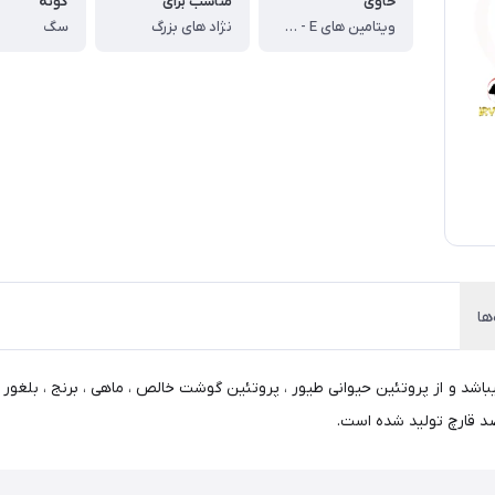
حاوی
مناسب برای
گونه
ویتامین های A - E ، ال کارنیتین ، امگا 3 - امگا 6
نژاد های بزرگ
سگ
ها
د و از پروتئین حیوانی طیور ، پروتئین گوشت خالص ، ماهی ، برنج ، بلغور 
ضد قارچ تولید شده است.