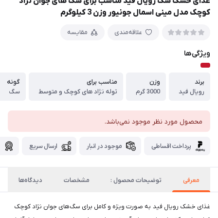
غذای خشک سگ رویال فید مناسب برای سگ های جوان نژاد
کوچک مدل مینی اسمال جونیور وزن 3 کیلوگرم
علاقه‌مندی
مقایسه
ویژگی‌ها
برند
وزن
مناسب برای
گونه
رویال فید
3000 گرم
توله نژاد های کوچک و متوسط
سگ
محصول مورد نظر موجود نمی‌باشد.
پرداخت اقساطی
موجود در انبار
ارسال سریع
گ
معرفی
توضیحات محصول :
مشخصات
دیدگاه‌ها
غذای خشک رویال فید به صورت ویژه و کامل برای سگ‌های جوان نژاد کوچک