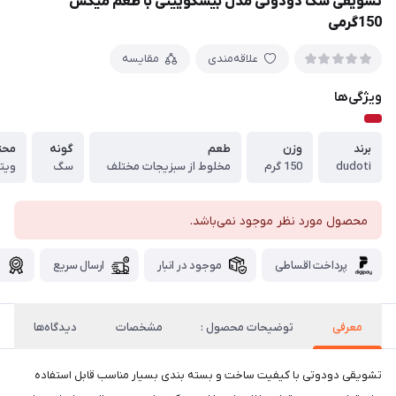
تشویقی سگ دودوتی مدل بیسکوییتی با طعم میکس
150گرمی
علاقه‌مندی
مقایسه
ویژگی‌ها
برند
وزن
طعم
گونه
محت
dudoti
150 گرم
مخلوط از سبزیجات مختلف
سگ
ویتا
محصول مورد نظر موجود نمی‌باشد.
پرداخت اقساطی
موجود در انبار
ارسال سریع
گ
معرفی
توضیحات محصول :
مشخصات
دیدگاه‌ها
تشویقی دودوتی با کیفیت ساخت و بسته بندی بسیار مناسب قابل استفاده