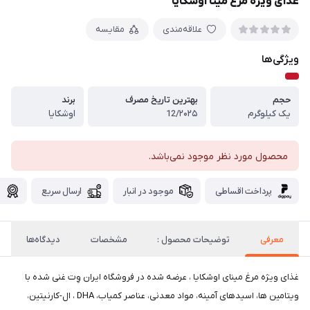
غذای ویژه مرغ مینا اوشکایا
علاقه‌مندی
مقایسه
ویژگی‌ها
حجم
بهترین تاریخ مصرف
برند
یک کیلوگرم
12/۲۰۲۵
اوشکایا
محصول مورد نظر موجود نمی‌باشد.
پرداخت اقساطی
موجود در انبار
ارسال سریع
گ
معرفی
توضیحات محصول :
مشخصات
دیدگاه‌ها
غذای ویژه مرغ مینای اوشکایا ، عرضه شده در فروشگاه ایران وِت غنی شده با
ویتامین ها، اسیدهای آمینه، مواد معدنی، عناصر کمیاب، DHA ، ال-کارنیتین،