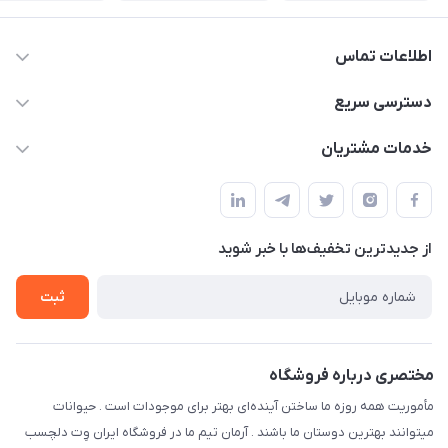
اطلاعات تماس
07154503736-09120986090
دسترسی سریع
info@iranvet.ir
حساب کاربری
خدمات مشتریان
فارس-شیراز
مجله فروشگاه
قوانین و مقررات
درباره ما
حفظ حریم شخصی
تماس با ما
از جدید‌ترین تخفیف‌ها با‌ خبر شوید
سوالات متداول
راهنمای خرید اقساطی از دی جی پی
شرایط ارسال رایگان
ثبت
نحوه رهگیری سفارشات
مختصری درباره فروشگاه
مأموریت همه روزه ما ساختن آینده‌ای بهتر برای موجودات است . حیوانات
میتوانند بهترین دوستان ما باشند . آرمان تیم ما در فروشگاه ایران وِت دلچسب