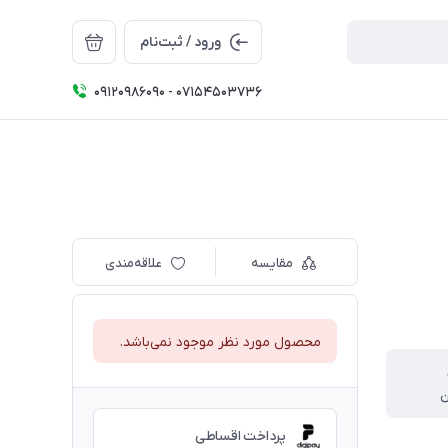
ورود / ثبت‌نام
09120986090 - 07154503736
مقایسه
علاقه‌مندی
محصول مورد نظر موجود نمی‌باشد.
ن
پرداخت اقساطی