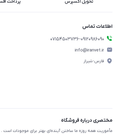
تحویل اکسپرس
پرداخت اقس
اطلاعات تماس
07154503736-09120986090
info@iranvet.ir
فارس-شیراز
مختصری درباره فروشگاه
مأموریت همه روزه ما ساختن آینده‌ای بهتر برای موجودات است . ح