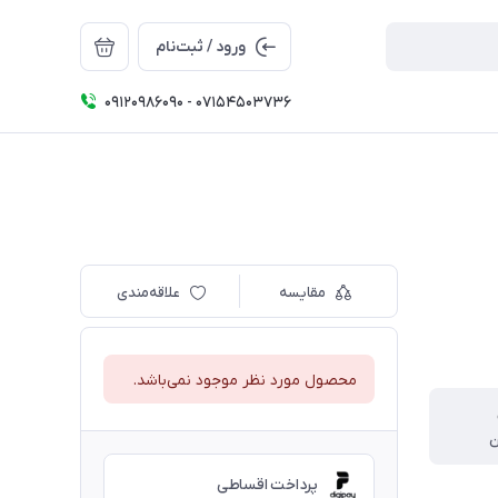
ورود / ثبت‌نام
09120986090 - 07154503736
مقایسه
علاقه‌مندی
محصول مورد نظر موجود نمی‌باشد.
ن
پرداخت اقساطی