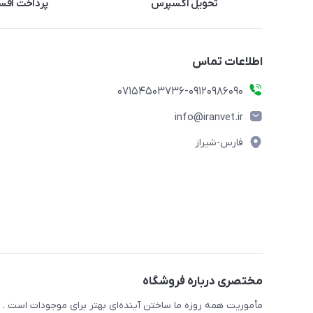
تحویل اکسپرس
پرداخت اقس
اطلاعات تماس
07154503736-09120986090
info@iranvet.ir
فارس-شیراز
مختصری درباره فروشگاه
مأموریت همه روزه ما ساختن آینده‌ای بهتر برای موجودات است . ح