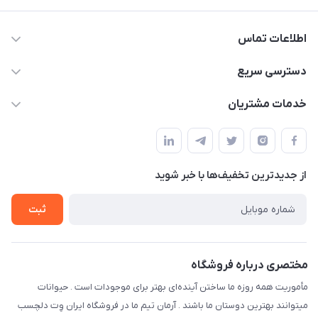
اطلاعات تماس
07154503736-09120986090
دسترسی سریع
info@iranvet.ir
حساب کاربری
خدمات مشتریان
فارس-شیراز
مجله فروشگاه
قوانین و مقررات
درباره ما
حفظ حریم شخصی
تماس با ما
از جدید‌ترین تخفیف‌ها با‌ خبر شوید
سوالات متداول
راهنمای خرید اقساطی از دی جی پی
شرایط ارسال رایگان
ثبت
نحوه رهگیری سفارشات
مختصری درباره فروشگاه
مأموریت همه روزه ما ساختن آینده‌ای بهتر برای موجودات است . حیوانات
میتوانند بهترین دوستان ما باشند . آرمان تیم ما در فروشگاه ایران وِت دلچسب