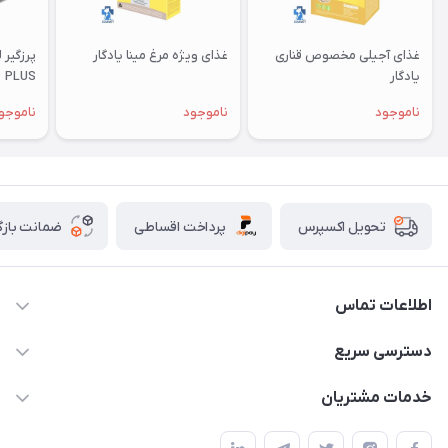
غذای آجیلی مخصوص قناری
غذای ویژه مرغ مینا یادگار
یادگار
PLUS
ناموجود
ناموجود
ناموجو
پرداخت اقساطی
ضمانت بازگ
تحویل اکسپرس
اطلاعات تماس
07154503736-09120986090
دسترسی سریع
info@iranvet.ir
حساب کاربری
خدمات مشتریان
فارس-شیراز
مجله فروشگاه
قوانین و مقررات