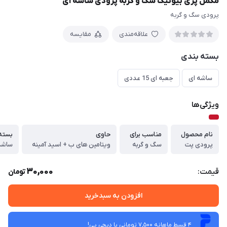
مکمل پری بیوتیک سگ و گربه پرودی ساشه ای
پرودی سگ و گربه
علاقه‌مندی
مقایسه
بسته بندی
ساشه ای
جعبه ای 15 عددی
ویژگی‌ها
نام محصول
مناسب برای
حاوی
بسته
پرودی پت
سگ و گربه
ویتامین های ب + اسید آمینه
ساشه
30,000
قیمت:
تومان
افزودن به سبدخرید
4 قسط ماهانه 7,500 تومانی با دیجی ‌پی!