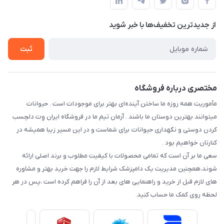
درباره ما
حفظ حریم شخصی
تماس با ما
از جدید‌ترین تخفیف‌ها با‌ خبر شوید
سوالات متداول
راهنمای خرید اقساطی از دی جی پی
شرایط ارسال رایگان
ثبت
نحوه رهگیری سفارشات
مختصری درباره فروشگاه
مأموریت همه روزه ما ساختن آینده‌ای بهتر برای موجودات است . حیوانات
میتوانند بهترین دوستان ما باشند . آرمان تیم ما در فروشگاه ایران وِت دلچسب
کردن دوستی و نگهداری حیوانات برای شماست و در این مسیر زیبا همیشه در
کنارتان خواهیم بود .
سعی ما بر آن است که تمامی محصولات با کیفیت مطلوب و برند اصلی ارائه
شوند،همچنین مدیریت یک دامپزشک شرایط لازم را جهت خرید بهتر و مشاوره
های لازم قبل از خرید و راهنمایی های بعد از آن را فراهم کرده است ،پس در هر
لحظه روی کمک ما حساب کنید.