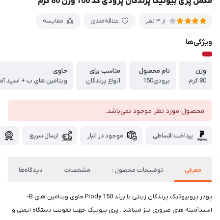
مکمل پری بیوتیک پرندگان پرودی کد 100 وزن 80 گرم
علاقه‌مندی
مقایسه
از 3 نظر
ویژگی‌ها
وزن
نام محصول
مناسب برای
حاوی
80 گرم
برودی150
انواع پرندگان
ویتامین های ب + اسید آم
محصول مورد نظر موجود نمی‌باشد.
پرداخت اقساطی
موجود در انبار
ارسال سریع
گ
معرفی
توضیحات محصول :
مشخصات
دیدگاه‌ها
پودر پروبیوتیک پرندگان زینتی با برند Prody 150 حاوی ویتامین های B-
اسیدآمینه های ضروری نیز میباشد . پری بیوتیک جهت تقویت دستگاه ایمنی و