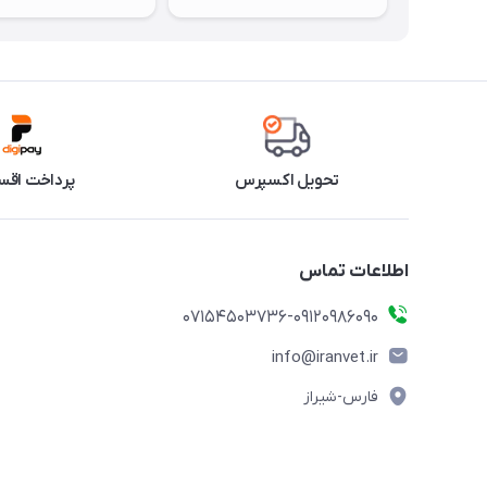
تحویل اکسپرس
پرداخت اقس
اطلاعات تماس
07154503736-09120986090
info@iranvet.ir
فارس-شیراز