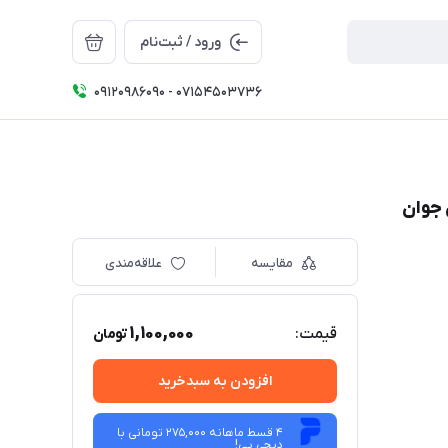
ورود / ثبت‌نام
09120986090 - 07154503736
مقایسه
علاقه‌مندی
1,100,000
قیمت:
تومان
افزودن به سبدخرید
4 قسط ماهانه 275,000 تومانی با
دیجی ‌پی!