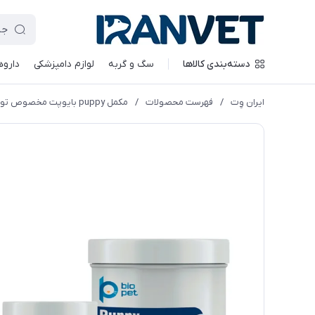
دسته‌بندی کالاها
سگ و گربه
لوازم دامپزشکی
داروه
ایران وِت
/
فهرست محصولات
/
مکمل puppy بایوپت مخصوص توله ها و سگ های جوان