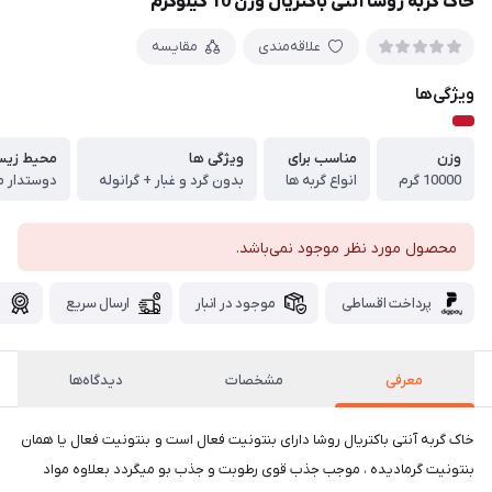
خاک گربه روشا آنتی باکتریال وزن 10 کیلوگرم
علاقه‌مندی
مقایسه
ویژگی‌ها
وزن
مناسب برای
ویژگی ها
محیط زی
10000 گرم
انواع گربه ها
بدون گرد و غبار + گرانوله
دوستدار م
محصول مورد نظر موجود نمی‌باشد.
پرداخت اقساطی
موجود در انبار
ارسال سریع
گ
معرفی
مشخصات
دیدگاه‌ها
خاک گربه آنتی باکتریال روشا دارای بنتونیت فعال است و بنتونیت فعال یا همان
بنتونیت گرمادیده ، موجب جذب قوی رطوبت و جذب بو میگردد بعلاوه مواد