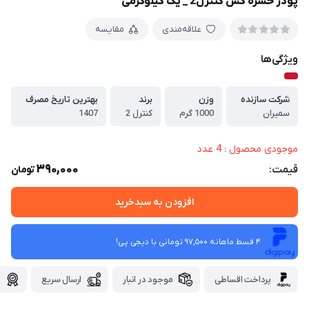
پودر حشره کش کنترل2 _ یک کیلوگرمی
علاقه‌مندی
مقایسه
ویژگی‌ها
شرکت سازنده
وزن
برند
بهترین تاریخ مصرف
سمیران
1000 گرم
کنترل 2
1407
موجودی محصول : 4 عدد
390,000
قیمت:
تومان
افزودن به سبدخرید
4 قسط ماهانه 97,500 تومانی با دیجی ‌پی!
پرداخت اقساطی
موجود در انبار
ارسال سریع
گ