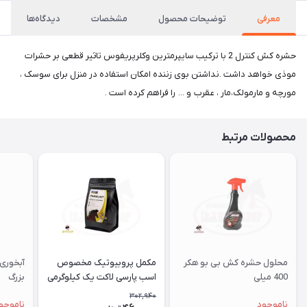
معرفی
توضیحات محصول
مشخصات
دیدگاه‌ها
حشره کش کنترل 2 با ترکیب سایپرمترین وکلرپریفوس تاثیر قطعی بر حشرات
موذی خواهد داشت .نداشتن بوی زننده امکان استفاده در منزل برای سوسک ،
مورچه و مارمولک،مار ، عقرب و ... را فراهم کرده است .
محصولات مرتبط
محلول حشره کش بی بو هکر
مکمل پروبیوتیک مخصوص
آبخوری 
400 میلی
اسب پارسی لاکت یک کیلوگرمی
بزرگ
302,940
ناموجود
ناموجو