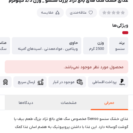
غذای خشک سگ های بالغ نژاد بزرگ سنسو _ وزن 2/5 کیلوگرم
علاقه‌مندی
مقایسه
ویژگی‌ها
برند
وزن
حاوی
مناس
سنسو
2500 گرم
ویتامین ، موادمعدنی ، اسیدهای آمینه
سگ ب
محصول مورد نظر موجود نمی‌باشد.
پرداخت اقساطی
موجود در انبار
ارسال سریع
گ
معرفی
مشخصات
دیدگاه‌ها
غذای خشک سنسو Senso مخصوص سگ های بالغ نژاد بزرگ طعم بیف یا
گوشت گوساله دارد. این غذا با داشتن پروبیوتیک به هضم اسان غذا کمک