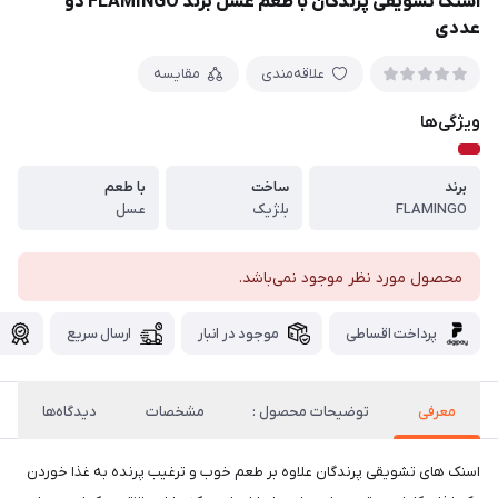
اسنک تشویقی پرندگان با طعم عسل برند FLAMINGO دو
عددی
علاقه‌مندی
مقایسه
ویژگی‌ها
برند
ساخت
با طعم
FLAMINGO
بلژیک
عسل
محصول مورد نظر موجود نمی‌باشد.
پرداخت اقساطی
موجود در انبار
ارسال سریع
گ
معرفی
توضیحات محصول :
مشخصات
دیدگاه‌ها
اسنک های تشویقی پرندگان علاوه بر طعم خوب و ترغیب پرنده به غذا خوردن