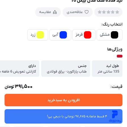
لید قلاده سگ مدل بیگل 10
علاقه‌مندی
مقایسه
انتخاب رنگ:
مشکی
قرمز
آبی
زرد
ویژگی‌ها
طول لید
جنس
دارای
135 سانتی متر
طناب پاراکورد- یراق فولادی
391,500
قیمت:
تومان
افزودن به سبدخرید
4 قسط ماهانه 97,875 تومانی با دیجی ‌پی!