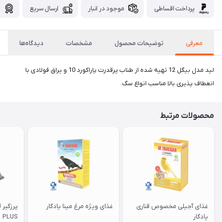
پرداخت اقساطی
موجود در انبار
ارسال سریع
گ
معرفی
توضیحات محصول
مشخصات
دیدگاه‌ها
لید مدل بیگل 12 تهیه شده از طناب پرقدرت پاراکورد 10 و یراق فولادی با
انعطاف پذیری بالا مناسب انواع سگ.
محصولات مرتبط
غذای آجیلی مخصوص قناری
غذای ویژه مرغ مینا یادگار
یادگار
PLUS