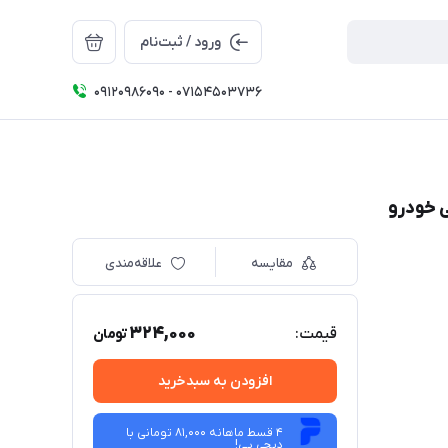
ورود / ثبت‌نام
09120986090 - 07154503736
ی خودرو
مقایسه
علاقه‌مندی
324,000
قیمت:
تومان
افزودن به سبدخرید
4 قسط ماهانه 81,000 تومانی با
دیجی ‌پی!