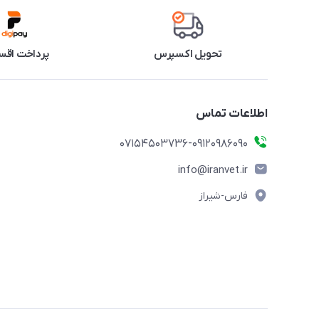
تحویل اکسپرس
پرداخت اقس
اطلاعات تماس
07154503736-09120986090
info@iranvet.ir
فارس-شیراز