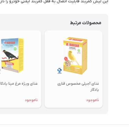
این لیش کمربند قابلیت اتصال به قفل کمربند ایمنی خودرو را دار
محصولات مرتبط
غذای آجیلی مخصوص قناری
غذای ویژه مرغ مینا یادگار
یادگار
ناموجود
ناموجود