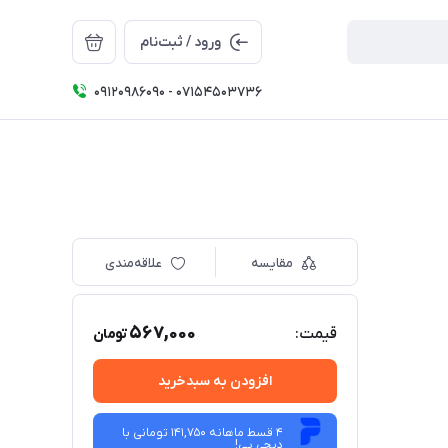
ورود / ثبت‌نام
09120986090 - 07154503736
مقایسه
علاقه‌مندی
567,000
قیمت:
تومان
افزودن به سبدخرید
4 قسط ماهانه 141,750 تومانی با
دیجی ‌پی!