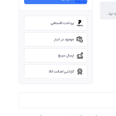
طناب پاراکورد-یراق فولادی
پرداخت اقساطی
موجود در انبار
ارسال سریع
گارانتی اصالت کالا