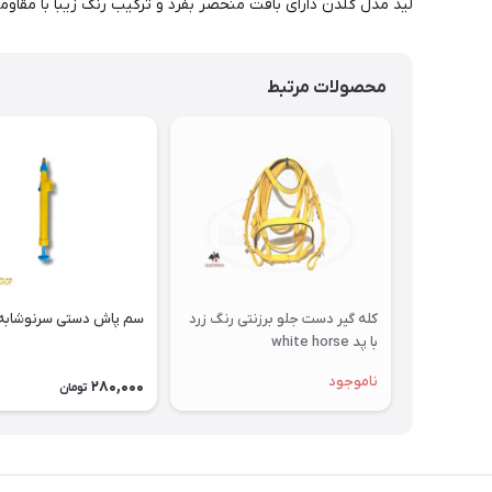
لید مدل گلدن دارای بافت منحصر بفرد و ترکیب رنگ زیبا با مقا
محصولات مرتبط
كله گير دست جلو برزنتی رنگ زرد
سم پاش دستی سرنوشابه 
با پد white horse
ناموجود
280,000
تومان