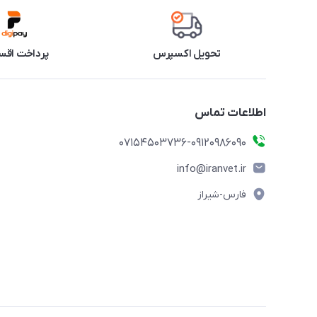
تحویل اکسپرس
پرداخت اقس
اطلاعات تماس
07154503736-09120986090
info@iranvet.ir
فارس-شیراز