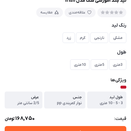
لید بلند آموزشی سگ مدل Irish
علاقه‌مندی
مقایسه
رنگ لید
مشکی
نارنجی
کرم
زرد
طول
3متری
5متری
10متری
ویژگی‌ها
طول لید
جنس
عرض
3 - 5 - 10 متری
نوار کمربندی pp
2/5 سانتی متر
168,750
قیمت:
تومان