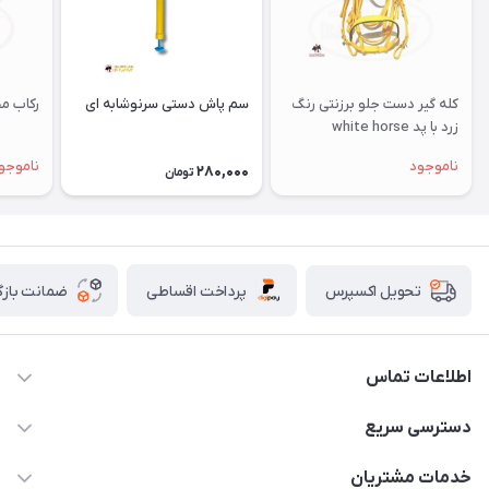
كله گير دست جلو برزنتی رنگ
سم پاش دستی سرنوشابه ای
رکاب مح
زرد با پد white horse
ناموجود
ناموجو
280,000
تومان
پرداخت اقساطی
ضمانت بازگ
تحویل اکسپرس
اطلاعات تماس
07154503736-09120986090
دسترسی سریع
info@iranvet.ir
حساب کاربری
خدمات مشتریان