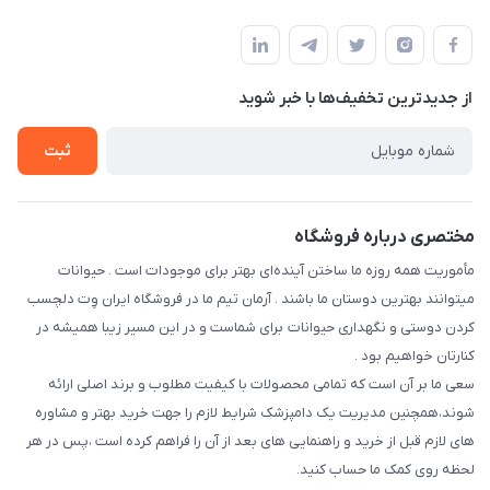
فارس-شیراز
مجله فروشگاه
قوانین و مقررات
درباره ما
حفظ حریم شخصی
تماس با ما
از جدید‌ترین تخفیف‌ها با‌ خبر شوید
سوالات متداول
راهنمای خرید اقساطی
شرایط ارسال رایگان
ثبت
نحوه رهگیری سفارشات
مختصری درباره فروشگاه
مأموریت همه روزه ما ساختن آینده‌ای بهتر برای موجودات است . حیوانات
میتوانند بهترین دوستان ما باشند . آرمان تیم ما در فروشگاه ایران وِت دلچسب
کردن دوستی و نگهداری حیوانات برای شماست و در این مسیر زیبا همیشه در
کنارتان خواهیم بود .
سعی ما بر آن است که تمامی محصولات با کیفیت مطلوب و برند اصلی ارائه
شوند،همچنین مدیریت یک دامپزشک شرایط لازم را جهت خرید بهتر و مشاوره
های لازم قبل از خرید و راهنمایی های بعد از آن را فراهم کرده است ،پس در هر
لحظه روی کمک ما حساب کنید.