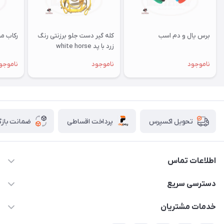
برس یال و دم اسب
كله گير دست جلو برزنتی رنگ
رکاب مح
زرد با پد white horse
ناموجود
ناموجود
ناموجو
پرداخت اقساطی
ضمانت بازگ
تحویل اکسپرس
اطلاعات تماس
07154503736-09120986090
دسترسی سریع
info@iranvet.ir
حساب کاربری
خدمات مشتریان
فارس-شیراز
مجله فروشگاه