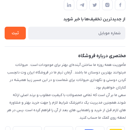
قوانین و مقررات
درباره ما
حفظ حریم شخصی
تماس با ما
از جدید‌ترین تخفیف‌ها با‌ خبر شوید
سوالات متداول
راهنمای خرید اقساطی
شرایط ارسال رایگان
ثبت
نحوه رهگیری سفارشات
مختصری درباره فروشگاه
مأموریت همه روزه ما ساختن آینده‌ای بهتر برای موجودات است . حیوانات
میتوانند بهترین دوستان ما باشند . آرمان تیم ما در فروشگاه ایران وِت دلچسب
کردن دوستی و نگهداری حیوانات برای شماست و در این مسیر زیبا همیشه در
کنارتان خواهیم بود .
سعی ما بر آن است که تمامی محصولات با کیفیت مطلوب و برند اصلی ارائه
شوند،همچنین مدیریت یک دامپزشک شرایط لازم را جهت خرید بهتر و مشاوره
های لازم قبل از خرید و راهنمایی های بعد از آن را فراهم کرده است ،پس در هر
لحظه روی کمک ما حساب کنید.