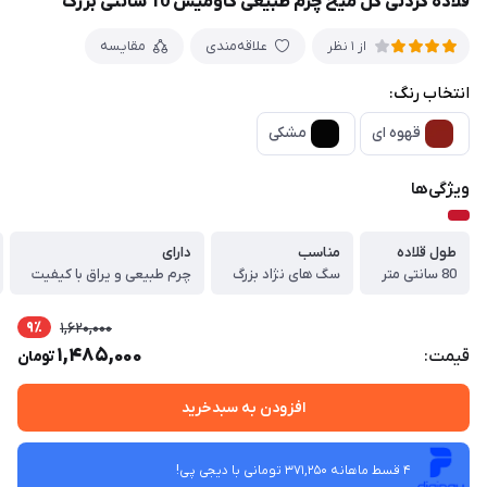
قلاده گردنی گل میخ چرم طبیعی گاومیش 10 سانتی بزرگ
علاقه‌مندی
مقایسه
از 1 نظر
انتخاب رنگ:
قهوه ای
مشکی
ویژگی‌ها
طول قلاده
مناسب
دارای
80 سانتی متر
سگ های نژاد بزرگ
چرم طبیعی و یراق با کیفیت
9٪
1,620,000
1,485,000
قیمت:
تومان
افزودن به سبدخرید
4 قسط ماهانه 371,250 تومانی با دیجی ‌پی!