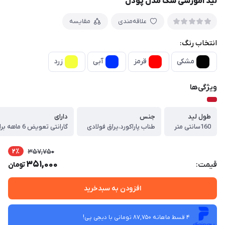
لید آموزشی سگ مدل پودل
علاقه‌مندی
مقایسه
انتخاب رنگ:
مشکی
قرمز
آبی
زرد
ویژگی‌ها
طول لید
جنس
دارای
160سانتی متر
طناب پاراکورد،یراق فولادی
2٪
357,750
351,000
قیمت:
تومان
افزودن به سبدخرید
4 قسط ماهانه 87,750 تومانی با دیجی ‌پی!