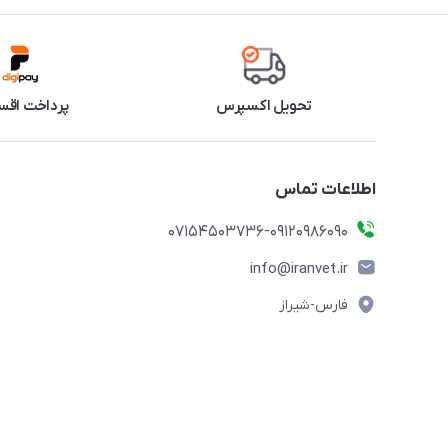
تحویل اکسپرس
پرداخت اقس
اطلاعات تماس
07154503736-09120986090
info@iranvet.ir
فارس-شیراز