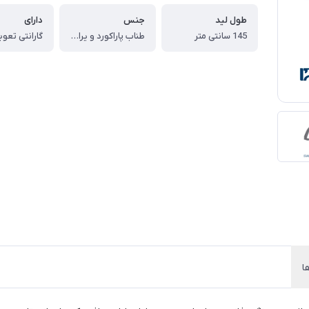
طول لید
جنس
دارای
145 سانتی متر
طناب پاراکورد و یراق فولادیو دسته فوم دار با رویه چرم
ا