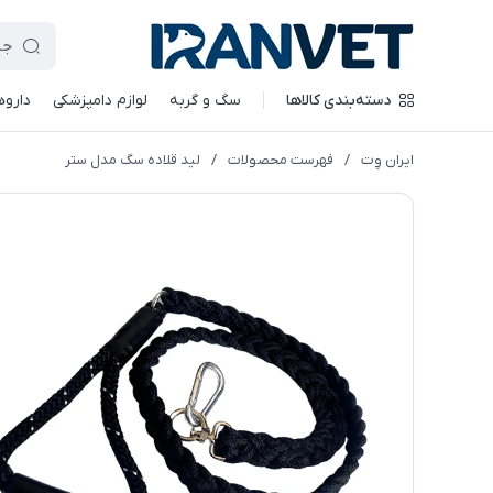
دسته‌بندی کالاها
سگ و گربه
لوازم دامپزشکی
داروه
ایران وِت
/
فهرست محصولات
/
لید قلاده سگ مدل ستر