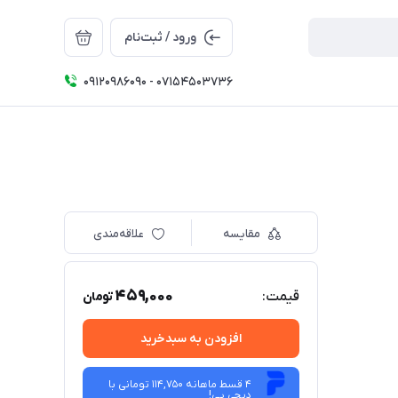
ورود / ثبت‌نام
09120986090 - 07154503736
مقایسه
علاقه‌مندی
459,000
قیمت:
تومان
افزودن به سبدخرید
4 قسط ماهانه 114,750 تومانی با
دیجی ‌پی!