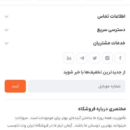
اطلاعات تماس
07154503736-09120986090
دسترسی سریع
info@iranvet.ir
حساب کاربری
خدمات مشتریان
فارس-شیراز
مجله فروشگاه
قوانین و مقررات
درباره ما
حفظ حریم شخصی
تماس با ما
از جدید‌ترین تخفیف‌ها با‌ خبر شوید
سوالات متداول
راهنمای خرید اقساطی از دی جی پی
شرایط ارسال رایگان
ثبت
نحوه رهگیری سفارشات
مختصری درباره فروشگاه
مأموریت همه روزه ما ساختن آینده‌ای بهتر برای موجودات است . حیوانات
میتوانند بهترین دوستان ما باشند . آرمان تیم ما در فروشگاه ایران وِت دلچسب