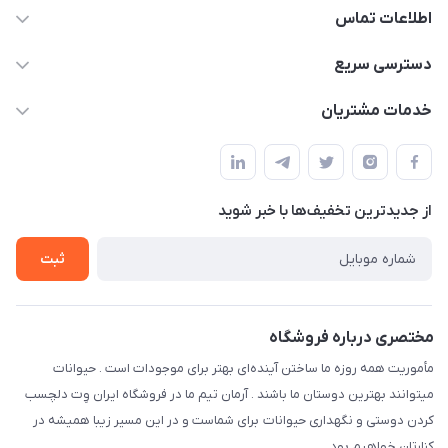
اطلاعات تماس
07154503736-09120986090
دسترسی سریع
info@iranvet.ir
حساب کاربری
خدمات مشتریان
فارس-شیراز
مجله فروشگاه
قوانین و مقررات
درباره ما
حفظ حریم شخصی
تماس با ما
از جدید‌ترین تخفیف‌ها با‌ خبر شوید
سوالات متداول
راهنمای خرید اقساطی از دی جی پی
شرایط ارسال رایگان
ثبت
نحوه رهگیری سفارشات
مختصری درباره فروشگاه
مأموریت همه روزه ما ساختن آینده‌ای بهتر برای موجودات است . حیوانات
میتوانند بهترین دوستان ما باشند . آرمان تیم ما در فروشگاه ایران وِت دلچسب
کردن دوستی و نگهداری حیوانات برای شماست و در این مسیر زیبا همیشه در
کنارتان خواهیم بود .