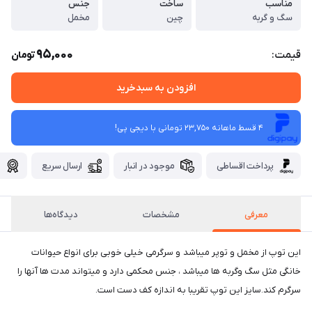
مناسب
ساخت
جنس
سگ و گربه
چین
مخمل
95,000
قیمت:
تومان
افزودن به سبدخرید
4 قسط ماهانه 23,750 تومانی با دیجی ‌پی!
پرداخت اقساطی
موجود در انبار
ارسال سریع
گ
معرفی
مشخصات
دیدگاه‌ها
این توپ از مخمل و توپر میباشد و سرگرمی خیلی خوبی برای انواع حیوانات
خانگی مثل سگ وگربه ها میباشد ، جنس محکمی دارد و میتواند مدت ها آنها را
سرگرم کند.سایز این توپ تقریبا به اندازه کف دست است.