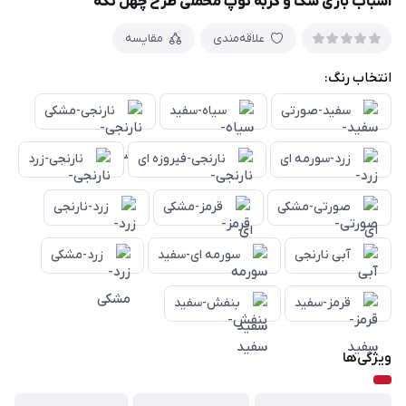
اسباب بازی سگ و گربه توپ مخملی طرح چهل تکه
علاقه‌مندی
مقایسه
انتخاب رنگ:
سفید-صورتی
سیاه-سفید
نارنجی-مشکی
زرد-سورمه ای
نارنجی-فیروزه ای
نارنجی-زرد
صورتی-مشکی
قرمز-مشکی
زرد-نارنجی
آبی نارنجی
سورمه ای-سفید
زرد-مشکی
قرمز-سفید
بنفش-سفید
ویژگی‌ها