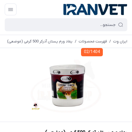
ایران وِت
/
فهرست محصولات
/
پماد ورم پستان آدرکر 500 گرمی (موضعی)
02/1404