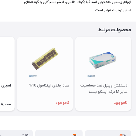
اورام پستان همچون استافيلوكوك طلايی، ايشريشياكلی و گونه‌های
استرپتوكوك مؤثر است.
محصولات مرتبط
دستکش وینیل ضد حساسیت
پماد جلدی ایکتامول 10%
اسپری 
سایز M برند اینتکو بسته
100عددی
ناموجود
ناموجود
88,000