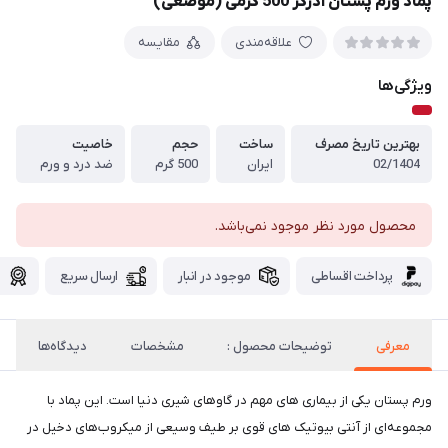
پماد ورم پستان آدرکر 500 گرمی (موضعی)
علاقه‌مندی
مقایسه
ویژگی‌ها
بهترین تاریخ مصرف
ساخت
حجم
خاصیت
02/1404
ایران
500 گرم
ضد درد و ورم
محصول مورد نظر موجود نمی‌باشد.
پرداخت اقساطی
موجود در انبار
ارسال سریع
گ
معرفی
توضیحات محصول :
مشخصات
دیدگاه‌ها
ورم پستان یکی از بیماری های مهم در گاوهای شیری دنیا است. اين پماد با
مجموعه‌ای از آنتی بيوتيک های قوی بر طيف وسيعی از ميكروب‌های دخيل در