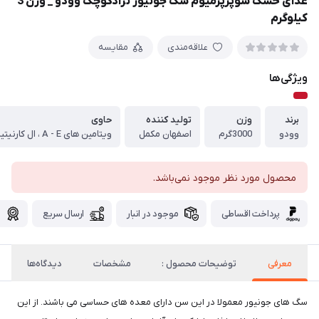
غذای خشک سوپرپرمیوم سگ جونیور نژادکوچک وودو _ وزن 3
کیلوگرم
علاقه‌مندی
مقایسه
ویژگی‌ها
برند
وزن
تولید کننده
حاوی
وودو
3000گرم
اصفهان مکمل
محصول مورد نظر موجود نمی‌باشد.
پرداخت اقساطی
موجود در انبار
ارسال سریع
گ
معرفی
توضیحات محصول :
مشخصات
دیدگاه‌ها
سگ های جونیور معمولا در این سن دارای معده های حساسی می باشند. از این