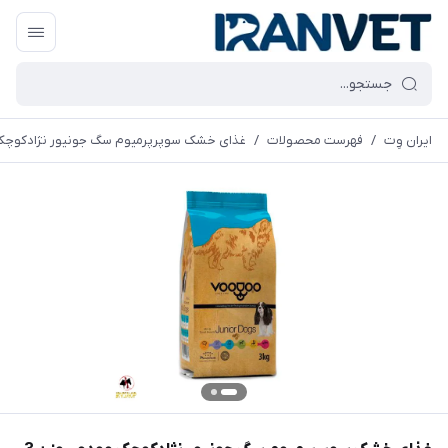
ایران وِت
/
فهرست محصولات
/
غذای خشک سوپرپرمیوم سگ جونیور نژادکوچک وودو _ 