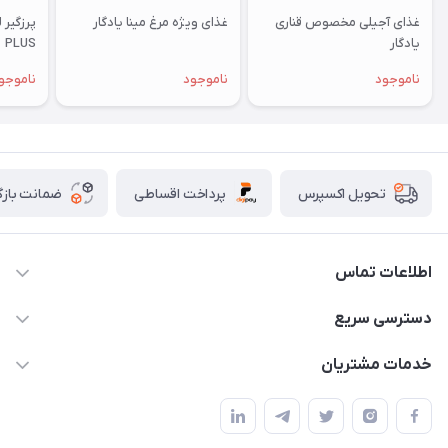
غذای آجیلی مخصوص قناری
غذای ویژه مرغ مینا یادگار
یادگار
PLUS
ناموجود
ناموجود
ناموجو
پرداخت اقساطی
ضمانت بازگ
تحویل اکسپرس
اطلاعات تماس
07154503736-09120986090
دسترسی سریع
info@iranvet.ir
حساب کاربری
خدمات مشتریان
فارس-شیراز
مجله فروشگاه
قوانین و مقررات
درباره ما
حفظ حریم شخصی