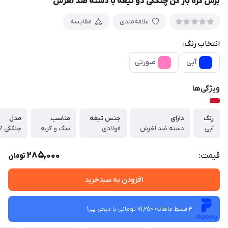
برس گره باز کن چنگکی دو تیغه با دسته ضد لغزش
علاقه‌مندی
مقایسه
انتخاب رنگ:
آبی
صورتی
ویژگی‌ها
رنگ
دارای
جنس تیغه
مناسب
مدل
آبی
دسته ضد لغزش
فولادی
سگ و گربه
چنگکی 2 تیغه
285,000
قیمت:
تومان
افزودن به سبدخرید
4 قسط ماهانه 71,250 تومانی با دیجی ‌پی!