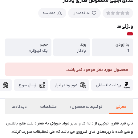
غذای آجیلی مخصوص قناری یادگار
علاقه‌مندی
مقایسه
ویژگی‌ها
به زودی
برند
حجم
1
یادگار
یک کیلوگرم
محصول مورد نظر موجود نمی‌باشد.
پرداخت اقساطی
موجود در انبار
ارسال سریع
گ
معرفی
توضیحات محصول :
مشخصات
دیدگاه‌ها
تاپ فید قناری، ترکیبی از دانه ها و سایر مواد خوراکی به همراه پلت های بالانس
و غنی شده با ریزمغذی های ضروری می باشد که طی تحقیقات صورت گرفته،