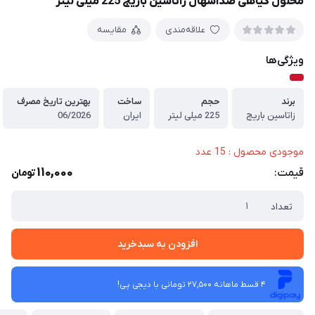
محلول گیاهی ضداسهال زاتاسین باریج 225 میلی لیتر
علاقه‌مندی
مقایسه
ویژگی‌ها
برند
حجم
ساخت
بهترین تاریخ مصرف
زاتاسین باریج
225 میلی لیتر
ایران
06/2026
موجودی محصول : 15 عدد
110,000
قیمت:
تومان
تعداد
افزودن به سبدخرید
4 قسط ماهانه 27,500 تومانی با دیجی ‌پی!