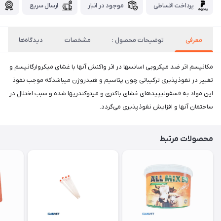
پرداخت اقساطی
موجود در انبار
ارسال سریع
گ
معرفی
توضیحات محصول :
مشخصات
دیدگاه‌ها
مکانیسم اثر ضد میکروبی اسانس­ها در اثر واکنش آن­ها با غشای میکروارگانیسم و
تغییر در نفوذپذیری ترکیباتی چون پتاسیم و هیدروژن می­باشدکه موجب نفوذ
این مواد به فسفولیپیدهای غشای باکتری و میتوکندری­ها شده و سبب اختلال در
ساختمان آن­ها و افزایش نفوذپذیری می­‌گردد.
محصولات مرتبط