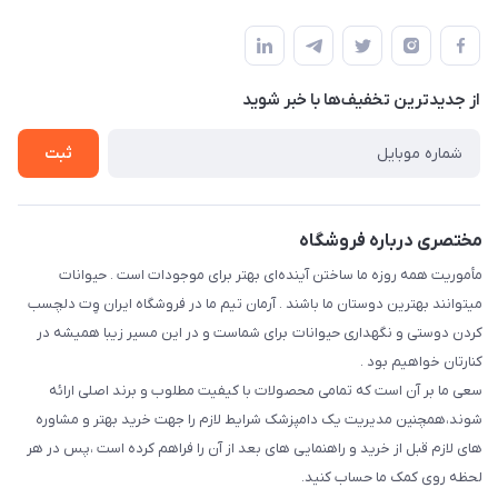
فارس-شیراز
مجله فروشگاه
قوانین و مقررات
درباره ما
حفظ حریم شخصی
تماس با ما
از جدید‌ترین تخفیف‌ها با‌ خبر شوید
سوالات متداول
راهنمای خرید اقساطی از دی جی پی
شرایط ارسال رایگان
ثبت
نحوه رهگیری سفارشات
مختصری درباره فروشگاه
مأموریت همه روزه ما ساختن آینده‌ای بهتر برای موجودات است . حیوانات
میتوانند بهترین دوستان ما باشند . آرمان تیم ما در فروشگاه ایران وِت دلچسب
کردن دوستی و نگهداری حیوانات برای شماست و در این مسیر زیبا همیشه در
کنارتان خواهیم بود .
سعی ما بر آن است که تمامی محصولات با کیفیت مطلوب و برند اصلی ارائه
شوند،همچنین مدیریت یک دامپزشک شرایط لازم را جهت خرید بهتر و مشاوره
های لازم قبل از خرید و راهنمایی های بعد از آن را فراهم کرده است ،پس در هر
لحظه روی کمک ما حساب کنید.