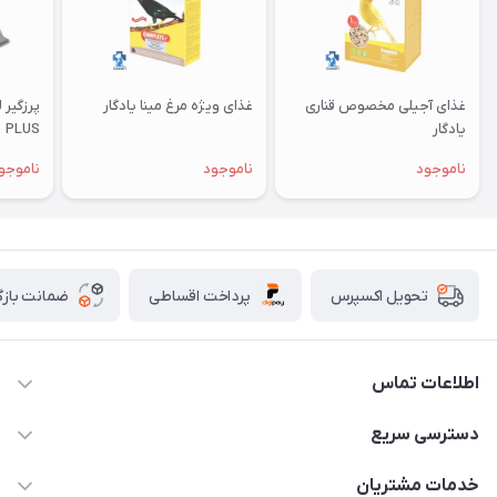
غذای آجیلی مخصوص قناری
غذای ویژه مرغ مینا یادگار
یادگار
PLUS
ناموجود
ناموجود
ناموجو
پرداخت اقساطی
ضمانت بازگ
تحویل اکسپرس
اطلاعات تماس
07154503736-09120986090
دسترسی سریع
info@iranvet.ir
حساب کاربری
خدمات مشتریان