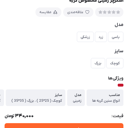
اسکرچر زمینی مخصوص گربه
علاقه‌مندی
مقایسه
مدل
یاسی
زرد
زرشکی
سایز
کوچک
بزرگ
ویژگی‌ها
مناسب
مدل
سایز
ج
انواع سنین گربه ها
زمینی
کوچک ( 25*25 ) ، بزرگ ( 35*35 )
ک
340,000
قیمت:
تومان