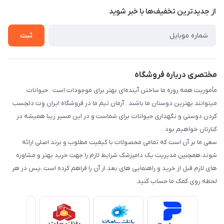
تماس با ما
از جدید‌ترین تخفیف‌ها با‌ خبر شوید
سوالات متداول
راهنمای خرید اقساطی از دی جی پی
شرایط ارسال رایگان
ثبت
نحوه رهگیری سفارشات
مختصری درباره فروشگاه
مأموریت همه روزه ما ساختن آینده‌ای بهتر برای موجودات است . حیوانات
میتوانند بهترین دوستان ما باشند . آرمان تیم ما در فروشگاه ایران وِت دلچسب
کردن دوستی و نگهداری حیوانات برای شماست و در این مسیر زیبا همیشه در
کنارتان خواهیم بود .
سعی ما بر آن است که تمامی محصولات با کیفیت مطلوب و برند اصلی ارائه
شوند،همچنین مدیریت یک دامپزشک شرایط لازم را جهت خرید بهتر و مشاوره
های لازم قبل از خرید و راهنمایی های بعد از آن را فراهم کرده است ،پس در هر
لحظه روی کمک ما حساب کنید.