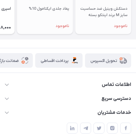
دستکش وینیل ضد حساسیت
پماد جلدی ایکتامول 10%
اسپری 
سایز M برند اینتکو بسته
100عددی
ناموجود
ناموجود
88,000
پرداخت اقساطی
ضمانت بازگ
تحویل اکسپرس
اطلاعات تماس
07154503736-09120986090
دسترسی سریع
info@iranvet.ir
حساب کاربری
خدمات مشتریان
فارس-شیراز
مجله فروشگاه
قوانین و مقررات
درباره ما
حفظ حریم شخصی