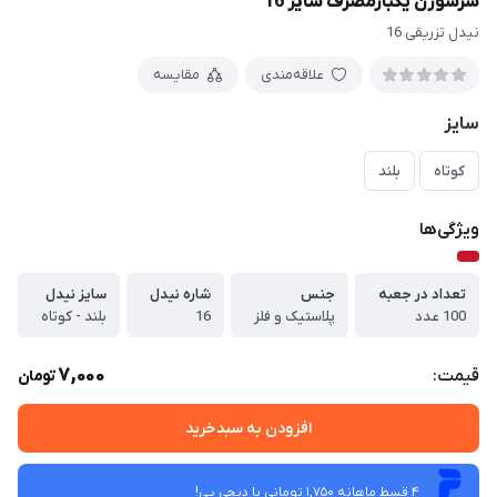
سرسوزن یکبارمصرف سایز 16
نیدل تزریقی 16
علاقه‌مندی
مقایسه
سایز
کوتاه
بلند
ویژگی‌ها
تعداد در جعبه
جنس
شاره نیدل
سایز نیدل
100 عدد
پلاستیک و فلز
16
بلند - کوتاه
7,000
قیمت:
تومان
افزودن به سبدخرید
4 قسط ماهانه 1,750 تومانی با دیجی ‌پی!