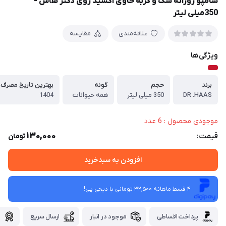
شامپو روزانه سگ و گربه حاوی اکسید روی دکتر هاس -
350میلی لیتر
علاقه‌مندی
مقایسه
ویژگی‌ها
برند
حجم
گونه
بهترین تاریخ مصرف
DR .HAAS
350 میلی لیتر
همه حیوانات
1404
موجودی محصول : 6 عدد
130,000
قیمت:
تومان
افزودن به سبدخرید
4 قسط ماهانه 32,500 تومانی با دیجی ‌پی!
پرداخت اقساطی
موجود در انبار
ارسال سریع
گ