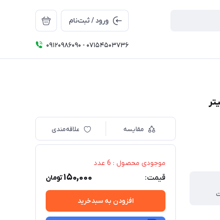
ورود / ثبت‌نام
09120986090 - 07154503736
مقایسه
علاقه‌مندی
موجودی محصول : 6 عدد
150,000
قیمت:
تومان
ت
افزودن به سبدخرید