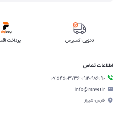
تحویل اکسپرس
پرداخت اقس
اطلاعات تماس
07154503736-09120986090
info@iranvet.ir
فارس-شیراز