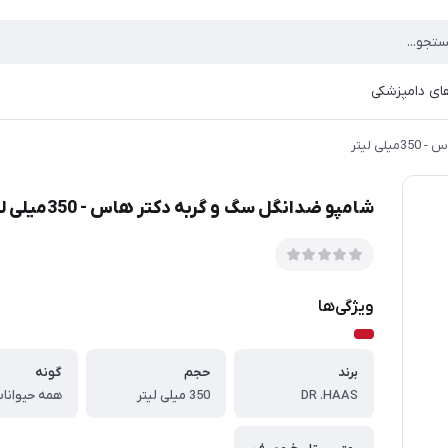
ای دامپزشکی
 لیتر
1405
شامپو ضدانگل سگ و گربه دکتر هاس - 350میلی لیتر
ویژگی‌ها
برند
حجم
گونه
DR .HAAS
350 میلی لیتر
همه حیوانا