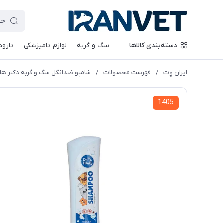
دسته‌بندی کالاها
سگ و گربه
لوازم دامپزشکی
داروه
ایران وِت
/
فهرست محصولات
/
شامپو ضدانگل سگ و گربه دکتر هاس - 350میلی
1405