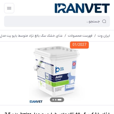
ایران وِت
/
فهرست محصولات
/
غذای خشک سگ بالغ نژاد متوسط بایو پت مدل Junior وزن 3.5 کیلوگرم
01/2027