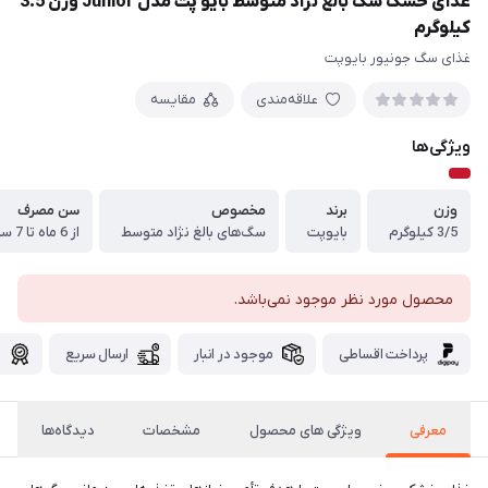
غذای خشک سگ بالغ نژاد متوسط بایو پت مدل Junior وزن 3.5
کیلوگرم
غذای سگ جونیور بایوپت
علاقه‌مندی
مقایسه
ویژگی‌ها
وزن
برند
مخصوص
سن مصرف
3/5 کیلوگرم
بایوپت
سگ‌های بالغ نژاد متوسط
از 6 ماه تا 7 سال
محصول مورد نظر موجود نمی‌باشد.
پرداخت اقساطی
موجود در انبار
ارسال سریع
گ
معرفی
ویژگی های محصول
مشخصات
دیدگاه‌ها