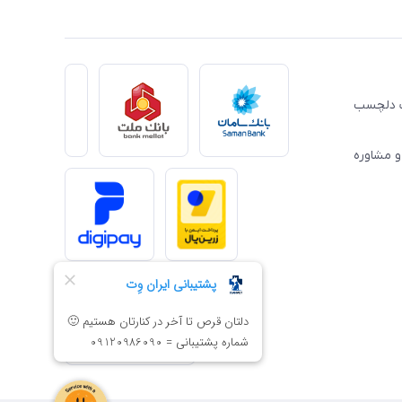
ِت دلچسب
و مشاوره