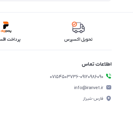
تحویل اکسپرس
پرداخت اقس
اطلاعات تماس
07154503736-09120986090
info@iranvet.ir
فارس-شیراز