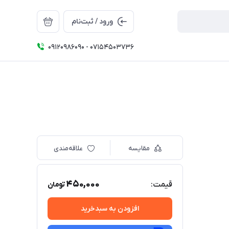
ورود / ثبت‌نام
09120986090 - 07154503736
مقایسه
علاقه‌مندی
450,000
قیمت:
تومان
افزودن به سبدخرید