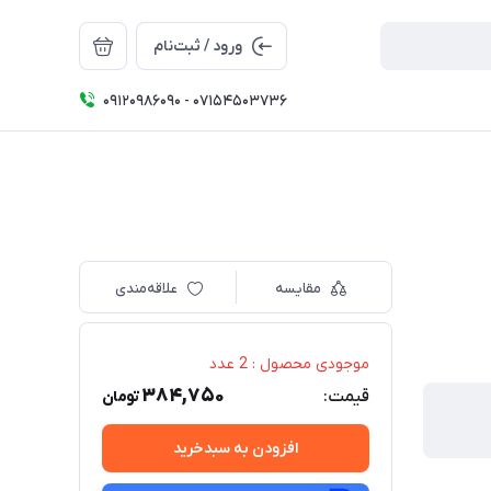
ورود / ثبت‌نام
09120986090 - 07154503736
مقایسه
علاقه‌مندی
موجودی محصول : 2 عدد
384,750
قیمت:
تومان
افزودن به سبدخرید