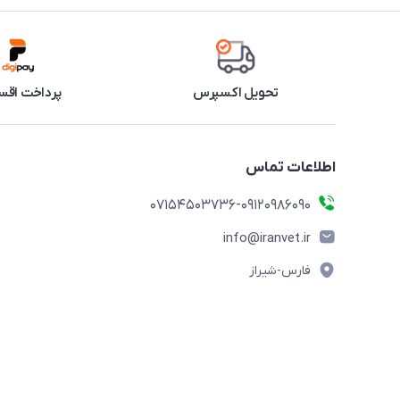
تحویل اکسپرس
پرداخت اقس
اطلاعات تماس
07154503736-09120986090
info@iranvet.ir
فارس-شیراز