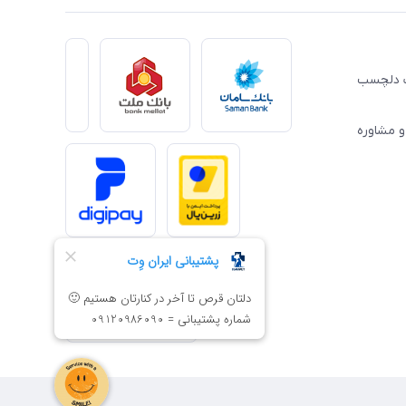
ِت دلچسب
و مشاوره