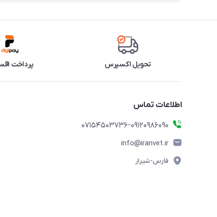
تحویل اکسپرس
پرداخت اقس
اطلاعات تماس
07154503736-09120986090
info@iranvet.ir
فارس-شیراز