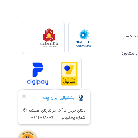
ِت دلچسب
و مشاوره