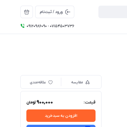
ورود / ثبت‌نام
09120986090 - 07154503736
مقایسه
علاقه‌مندی
900,000
قیمت:
تومان
افزودن به سبدخرید