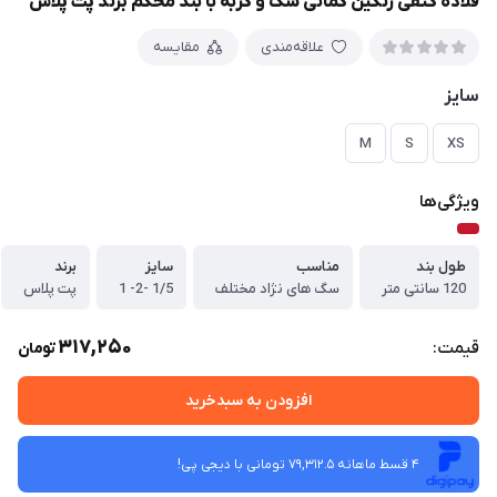
قلاده کتفی رنگین کمانی سگ و گربه با بند محکم برند پت پلاس
علاقه‌مندی
مقایسه
سایز
M
S
XS
ویژگی‌ها
طول بند
مناسب
سایز
برند
120 سانتی متر
سگ های نژاد مختلف
1/5 -2- 1
پت پلاس
317,250
قیمت:
تومان
افزودن به سبدخرید
4 قسط ماهانه 79,312.5 تومانی با دیجی ‌پی!