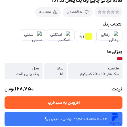
قلاده گردنی چاپی وگا پت پلاس کد 151
علاقه‌مندی
مقایسه
انتخاب رنگ:
زغالی
اسکلتی
سنتی
زرد
ویژگی‌ها
مناسب
سایز
مدل
سگ های 10 تا 20 کیلوگرم
M
رنگ چاپی ثابت
168,750
قیمت:
تومان
افزودن به سبدخرید
4 قسط ماهانه 42,187.5 تومانی با دیجی ‌پی!