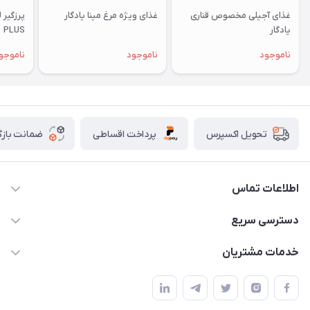
غذای آجیلی مخصوص قناری
غذای ویژه مرغ مینا یادگار
یادگار
PLUS
ناموجود
ناموجود
ناموجو
پرداخت اقساطی
ضمانت بازگ
تحویل اکسپرس
اطلاعات تماس
07154503736-09120986090
دسترسی سریع
info@iranvet.ir
حساب کاربری
خدمات مشتریان
فارس-شیراز
مجله فروشگاه
قوانین و مقررات
درباره ما
حفظ حریم شخصی