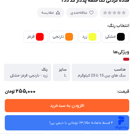
قلاده گردنی تک حلقه پددار کد 153
علاقه‌مندی
مقایسه
انتخاب رنگ:
مشکی
زرد
نارنجی
قرمز
ویژگی‌ها
مناسب
سایز
رنگ
سگ های بین 15 تا 25 کیلوگرم
L
زرد - نارنجی-قرمز-مشکی
255,000
قیمت:
تومان
افزودن به سبدخرید
4 قسط ماهانه 63,750 تومانی با دیجی ‌پی!