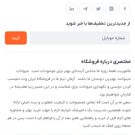
مجله فروشگاه
قوانین و مقررات
درباره ما
حفظ حریم شخصی
تماس با ما
از جدید‌ترین تخفیف‌ها با‌ خبر شوید
سوالات متداول
راهنمای خرید اقساطی از دی جی پی
شرایط ارسال رایگان
ثبت
نحوه رهگیری سفارشات
مختصری درباره فروشگاه
مأموریت همه روزه ما ساختن آینده‌ای بهتر برای موجودات است . حیوانات
میتوانند بهترین دوستان ما باشند . آرمان تیم ما در فروشگاه ایران وِت دلچسب
کردن دوستی و نگهداری حیوانات برای شماست و در این مسیر زیبا همیشه در
کنارتان خواهیم بود .
سعی ما بر آن است که تمامی محصولات با کیفیت مطلوب و برند اصلی ارائه
شوند،همچنین مدیریت یک دامپزشک شرایط لازم را جهت خرید بهتر و مشاوره
های لازم قبل از خرید و راهنمایی های بعد از آن را فراهم کرده است ،پس در هر
لحظه روی کمک ما حساب کنید.