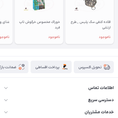
قلاده کتفی سگ پلیس _طرح
خوراک مخصوص خرگوش تاپ
غذای وی
ارتشی
فید
ناموجود
ناموجود
ناموجو
پرداخت اقساطی
ضمانت بازگ
تحویل اکسپرس
اطلاعات تماس
07154503736-09120986090
دسترسی سریع
info@iranvet.ir
حساب کاربری
خدمات مشتریان
فارس-شیراز