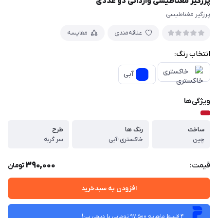
پرزگیر مغناطیسی وارداتی دو عددی
پرزگیر مغناطیسی
علاقه‌مندی
مقایسه
انتخاب رنگ:
خاکستری
آبی
ویژگی‌ها
ساخت
رنگ ها
طرح
چین
خاکستری-آبی
سر گربه
390,000
قیمت:
تومان
افزودن به سبدخرید
4 قسط ماهانه 97,500 تومانی با دیجی ‌پی!