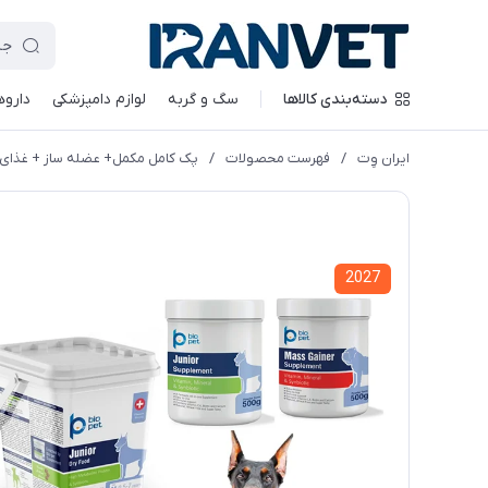
دسته‌بندی کالاها
سگ و گربه
لوازم دامپزشکی
داروه
ایران وِت
/
فهرست محصولات
/
پک کامل مکمل+ عضله ساز + غذای 
2027