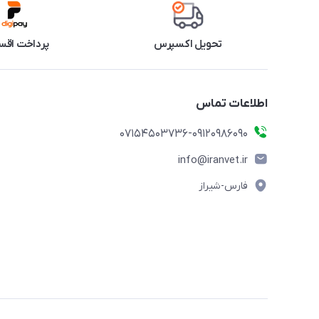
تحویل اکسپرس
پرداخت اقس
اطلاعات تماس
07154503736-09120986090
info@iranvet.ir
فارس-شیراز