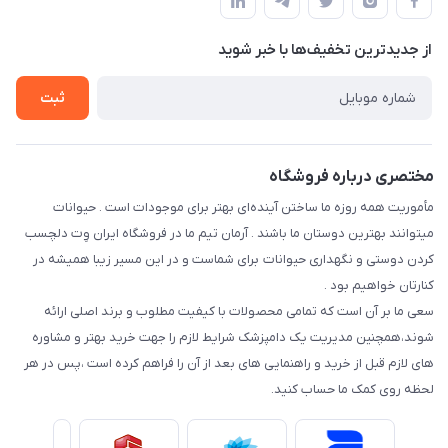
درباره ما
حفظ حریم شخصی
تماس با ما
از جدید‌ترین تخفیف‌ها با‌ خبر شوید
سوالات متداول
راهنمای خرید اقساطی از دی جی پی
شرایط ارسال رایگان
ثبت
نحوه رهگیری سفارشات
مختصری درباره فروشگاه
مأموریت همه روزه ما ساختن آینده‌ای بهتر برای موجودات است . حیوانات
میتوانند بهترین دوستان ما باشند . آرمان تیم ما در فروشگاه ایران وِت دلچسب
کردن دوستی و نگهداری حیوانات برای شماست و در این مسیر زیبا همیشه در
کنارتان خواهیم بود .
سعی ما بر آن است که تمامی محصولات با کیفیت مطلوب و برند اصلی ارائه
شوند،همچنین مدیریت یک دامپزشک شرایط لازم را جهت خرید بهتر و مشاوره
های لازم قبل از خرید و راهنمایی های بعد از آن را فراهم کرده است ،پس در هر
لحظه روی کمک ما حساب کنید.