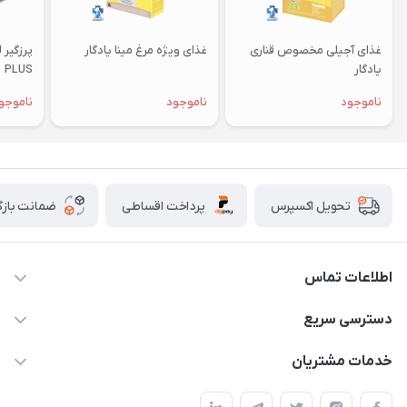
غذای آجیلی مخصوص قناری
غذای ویژه مرغ مینا یادگار
یادگار
PLUS
ناموجود
ناموجود
ناموجو
پرداخت اقساطی
ضمانت بازگ
تحویل اکسپرس
اطلاعات تماس
07154503736-09120986090
دسترسی سریع
info@iranvet.ir
حساب کاربری
خدمات مشتریان
فارس-شیراز
مجله فروشگاه
قوانین و مقررات