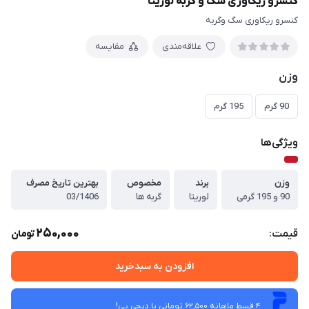
کنسرو ریکاوری سگ و گربه لوریتا
کنسرو ریکاوری سگ وگربه
علاقه‌مندی
مقایسه
وزن
90 گرم
195 گرم
ویژگی‌ها
وزن
برند
مخصوص
بهترین تاریخ مصرف
90 و 195 گرمی
لوریتا
گربه ها
03/1406
250,000
قیمت:
تومان
افزودن به سبدخرید
4 قسط ماهانه 62,500 تومانی با دیجی ‌پی!