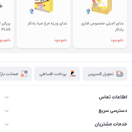
غذای آجیلی مخصوص قناری
غذای ویژه مرغ مینا یادگار
یادگار
PLUS
ناموجود
ناموجود
ناموجو
پرداخت اقساطی
ضمانت بازگ
تحویل اکسپرس
اطلاعات تماس
07154503736-09120986090
دسترسی سریع
info@iranvet.ir
حساب کاربری
خدمات مشتریان
فارس-شیراز