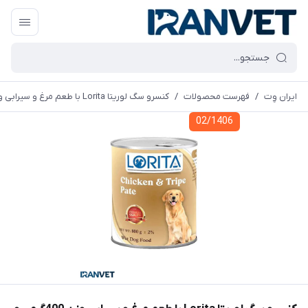
ایران وِت
/
فهرست محصولات
/
کنسرو سگ لوریتا Lorita با طعم مرغ و سیرابی وزن 400گرمی و 800 گرمی
02/1406