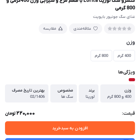
کنسرو سگ لوریتا Lorita با طعم مرغ و سیرابی وزن 400گرمی و
800 گرمی
غذای سگ جونیور بایوپت
علاقه‌مندی
مقایسه
وزن
400 گرم
800 گرم
ویژگی‌ها
وزن
برند
مخصوص
بهترین تاریخ مصرف
400 و 800 گرم
لوریتا
سگ ها
02/1406
220,000
قیمت:
تومان
افزودن به سبدخرید