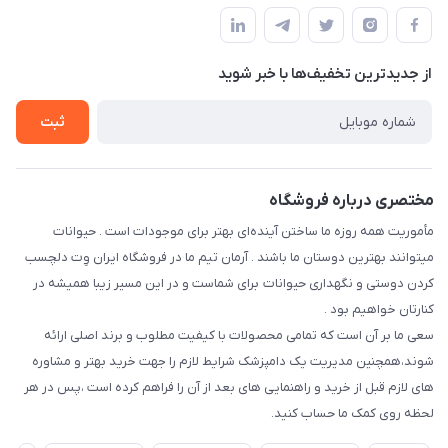
مجله فروشگاه
قوانین و مقررات
درباره ما
حفظ حریم شخصی
تماس با ما
از جدید‌ترین تخفیف‌ها با‌ خبر شوید
سوالات متداول
راهنمای خرید اقساطی از دی جی پی
شرایط ارسال رایگان
ثبت
نحوه رهگیری سفارشات
مختصری درباره فروشگاه
مأموریت همه روزه ما ساختن آینده‌ای بهتر برای موجودات است . حیوانات
میتوانند بهترین دوستان ما باشند . آرمان تیم ما در فروشگاه ایران وِت دلچسب
کردن دوستی و نگهداری حیوانات برای شماست و در این مسیر زیبا همیشه در
کنارتان خواهیم بود .
سعی ما بر آن است که تمامی محصولات با کیفیت مطلوب و برند اصلی ارائه
شوند،همچنین مدیریت یک دامپزشک شرایط لازم را جهت خرید بهتر و مشاوره
های لازم قبل از خرید و راهنمایی های بعد از آن را فراهم کرده است ،پس در هر
لحظه روی کمک ما حساب کنید.