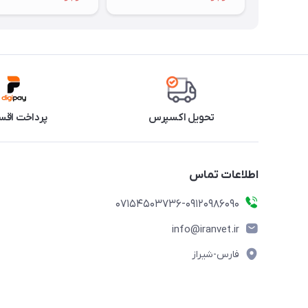
تحویل اکسپرس
پرداخت اقس
اطلاعات تماس
07154503736-09120986090
info@iranvet.ir
فارس-شیراز