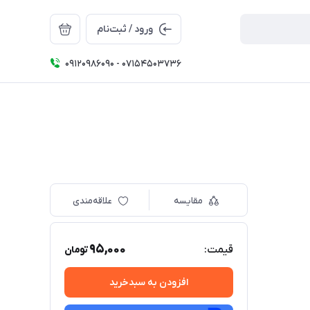
ورود / ثبت‌نام
09120986090 - 07154503736
مقایسه
علاقه‌مندی
95,000
قیمت:
تومان
افزودن به سبدخرید