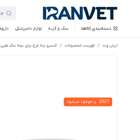
دسته‌بندی کالاها
سگ و گربه
لوازم دامپزشکی
داروه
ایران وِت
/
فهرست محصولات
/
کنسرو پته مرغ برای بچه سگ هپی پ
2027
به زودی موجود میشود