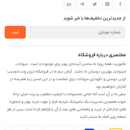
قوانین و مقررات
درباره ما
حفظ حریم شخصی
تماس با ما
از جدید‌ترین تخفیف‌ها با‌ خبر شوید
سوالات متداول
راهنمای خرید اقساطی از دی جی پی
شرایط ارسال رایگان
ثبت
نحوه رهگیری سفارشات
مختصری درباره فروشگاه
مأموریت همه روزه ما ساختن آینده‌ای بهتر برای موجودات است . حیوانات
میتوانند بهترین دوستان ما باشند . آرمان تیم ما در فروشگاه ایران وِت دلچسب
کردن دوستی و نگهداری حیوانات برای شماست و در این مسیر زیبا همیشه در
کنارتان خواهیم بود .
سعی ما بر آن است که تمامی محصولات با کیفیت مطلوب و برند اصلی ارائه
شوند،همچنین مدیریت یک دامپزشک شرایط لازم را جهت خرید بهتر و مشاوره
های لازم قبل از خرید و راهنمایی های بعد از آن را فراهم کرده است ،پس در هر
لحظه روی کمک ما حساب کنید.