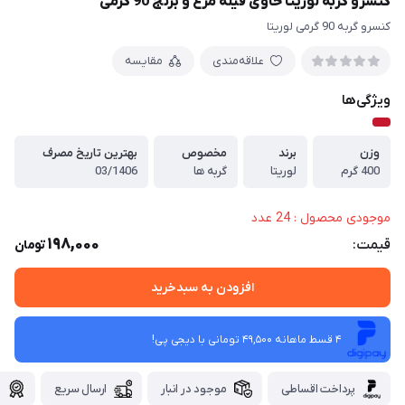
کنسرو گربه لوریتا حاوی فیله مرغ و برنج 90 گرمی
کنسرو گربه 90 گرمی لوریتا
علاقه‌مندی
مقایسه
ویژگی‌ها
وزن
برند
مخصوص
بهترین تاریخ مصرف
400 گرم
لوریتا
گربه ها
03/1406
موجودی محصول : 24 عدد
198,000
قیمت:
تومان
افزودن به سبدخرید
4 قسط ماهانه 49,500 تومانی با دیجی ‌پی!
پرداخت اقساطی
موجود در انبار
ارسال سریع
گ