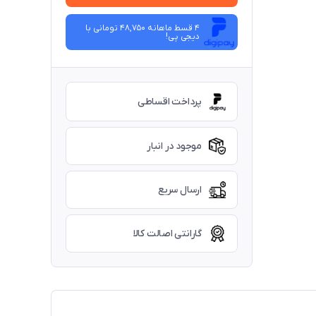
4 قسط ماهانه 48,750 تومانی با
دیجی ‌پی!
پرداخت اقساطی
موجود در انبار
ارسال سریع
گارانتی اصالت کالا