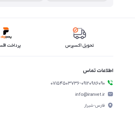
تحویل اکسپرس
پرداخت اقس
اطلاعات تماس
07154503736-09120986090
info@iranvet.ir
فارس-شیراز