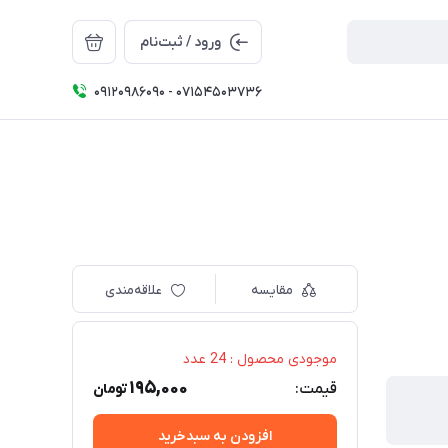
ورود / ثبت‌نام
09120986090 - 07154503736
مقایسه
علاقه‌مندی
موجودی محصول : 24 عدد
195,000
قیمت:
تومان
افزودن به سبدخرید