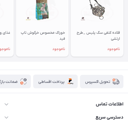
قلاده کتفی سگ پلیس _طرح
خوراک مخصوص خرگوش تاپ
غذای وی
ارتشی
فید
ناموجود
ناموجود
ناموجو
پرداخت اقساطی
ضمانت بازگ
تحویل اکسپرس
اطلاعات تماس
07154503736-09120986090
دسترسی سریع
info@iranvet.ir