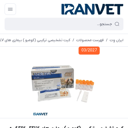
ایران وِت
/
فهرست محصولات
/
کیت تشخیصی ترکیبی (کومبو ) بیماری های FIV - FELV گربه برند (ARVIN) - بسته 10 عددی
03/2027