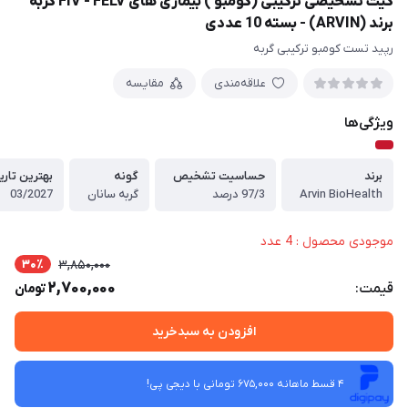
کیت تشخیصی ترکیبی (کومبو ) بیماری های FIV - FELV گربه
برند (ARVIN) - بسته 10 عددی
رپید تست کومبو ترکیبی گربه
علاقه‌مندی
مقایسه
ویژگی‌ها
برند
حساسیت تشخیص
گونه
بهترین تار
Arvin BioHealth
97/3 درصد
گربه سانان
03/2027
موجودی محصول : 4 عدد
30٪
3,850,000
2,700,000
قیمت:
تومان
افزودن به سبدخرید
4 قسط ماهانه 675,000 تومانی با دیجی ‌پی!