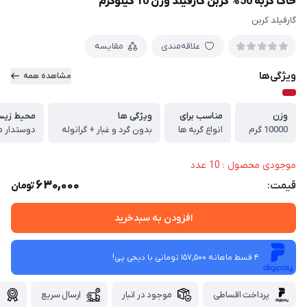
خاک گربه 50% کربن گارفیلد وزن 10 کیلوگرم
گارفیلد کربن
علاقه‌مندی
مقایسه
ویژگی‌ها
مشاهده همه
وزن
مناسب برای
ویژگی ها
محیط زی
10000 گرم
انواع گربه ها
بدون گرد و غبار + گرانوله
دوستدار م
موجودی محصول : 10 عدد
630,000
قیمت:
تومان
افزودن به سبدخرید
4 قسط ماهانه 157,500 تومانی با دیجی ‌پی!
پرداخت اقساطی
موجود در انبار
ارسال سریع
گ